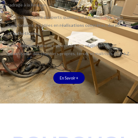
cadrage à la livraison.
Avec notre équipe d’experts qualifiés et expérimentés, nous
transformons vos idées en
réalisations concrètes, durables
et esthétiques
.
Notre mission : Faire de votre projet une réalité en vous
garantissant des chantiers propres, tenus, et maîtrisés de A à Z.
En Savoir +