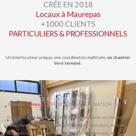
CRÉE EN 2018
Locaux à Maurepas
+1000 CLIENTS
PARTICULIERS & PROFESSIONNELS
Un interlocuteur unique, une coordination maîtrisée,
un chantier
livré terminé
.
L'ATELIER DES RÉNOVATIONS
Travaux
sur mesure
, EXPERTS DE LA RÉNOVATION
Depuis plus de 10 ans,
L’Atelier des Rénovations
accompagne
particuliers et professionnels (architectes, agenceurs, maîtres
d’œuvre) sur des projets de rénovation second œuvre, du