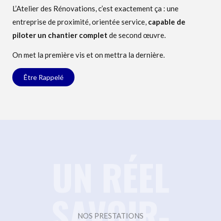
L’Atelier des Rénovations, c’est exactement ça : une
entreprise de proximité, orientée service,
capable de
piloter un chantier complet
de second œuvre.
On met la première vis et on mettra la dernière.
Être Rappelé
UN RÉEL
UN RÉEL
SAVOIR-
SAVOIR-
NOS PRESTATIONS