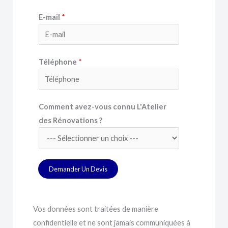
N
o
E-mail
*
o
n
m
d
R
e
Téléphone
*
é
v
n
o
o
t
Comment avez-vous connu L'Atelier
v
r
des Rénovations ?
a
e
t
p
i
r
o
o
Demander Un Devis
n
j
s
e
p
t
Vos données sont traitées de manière
r
confidentielle et ne sont jamais communiquées à