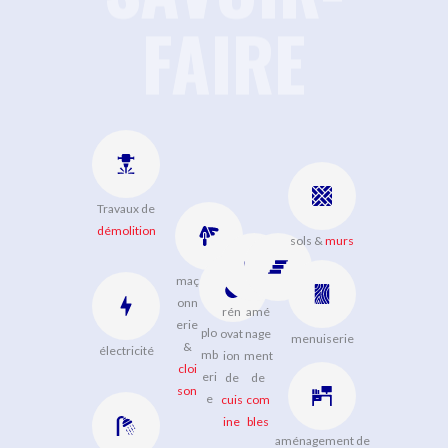
FAIRE
FAIRE
Travaux de
démolition
sols &
murs
maç
onn
rén
amé
erie
plo
ovat
nage
menuiserie
&
électricité
mb
ion
ment
cloi
eri
de
de
son
e
cuis
com
ine
bles
aménagement de