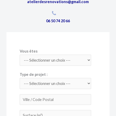
atelierdesrenovations@gmail.com
06 50 74 20 66
Vous êtes
Type de projet :
V
i
l
S