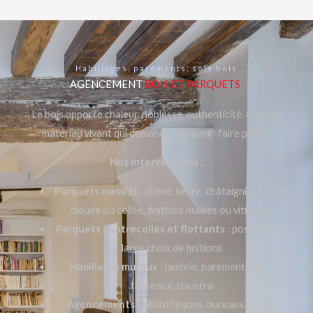
Habillages, parements, sols bois
AGENCEMENT
BOIS ET PARQUETS
Le bois apporte chaleur, noblesse, authenticité. C’est un
matériau vivant qui demande un savoir-faire précis.
Nos interventions
:
Parquets massifs
: chêne, hêtre, châtaignier… pose
clouée ou collée, finitions huilées ou vitrifiées
Parquets contrecollés et flottants
: pose rapide,
large choix de finitions
Habillages muraux
: lambris, parements bois,
tasseaux, claustra
Agencements
: bibliothèques, bureaux, bancs,