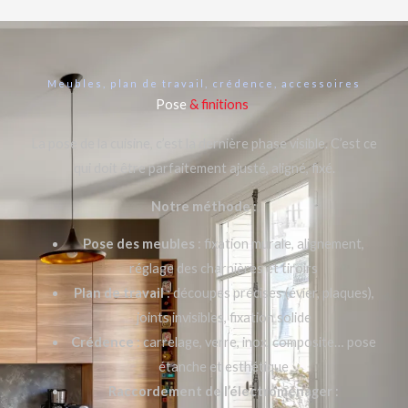
Meubles, plan de travail, crédence, accessoires
Pose
& finitions
La pose de la cuisine, c’est la dernière phase visible. C’est ce
qui doit être parfaitement ajusté, aligné, fixé.
Notre méthode
:
Pose des meubles
: fixation murale, alignement,
réglage des charnières et tiroirs
Plan de travail
: découpes précises (évier, plaques),
joints invisibles, fixation solide
Crédence
: carrelage, verre, inox, composite… pose
étanche et esthétique
Raccordement de l’électroménager
: