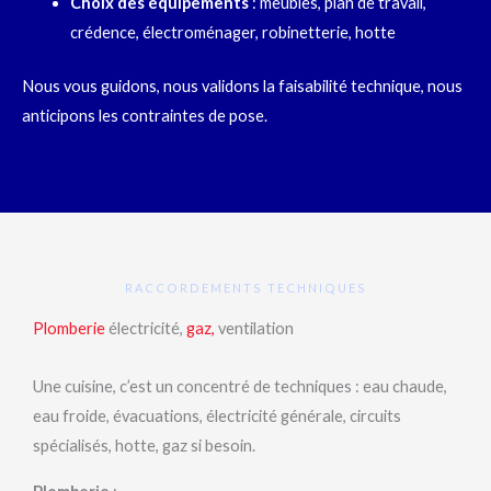
Choix des équipements
: meubles, plan de travail,
crédence, électroménager, robinetterie, hotte
Nous vous guidons, nous validons la faisabilité technique, nous
anticipons les contraintes de pose.
RACCORDEMENTS TECHNIQUES
Plomberie
électricité,
gaz,
ventilation
Une cuisine, c’est un concentré de techniques : eau chaude,
eau froide, évacuations, électricité générale, circuits
spécialisés, hotte, gaz si besoin.