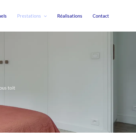
nels
Prestations
Réalisations
Contact
us toit