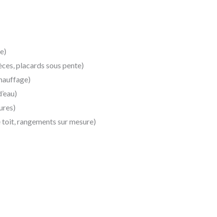
e)
èces, placards sous pente)
chauffage)
d’eau)
ures)
e toit, rangements sur mesure)