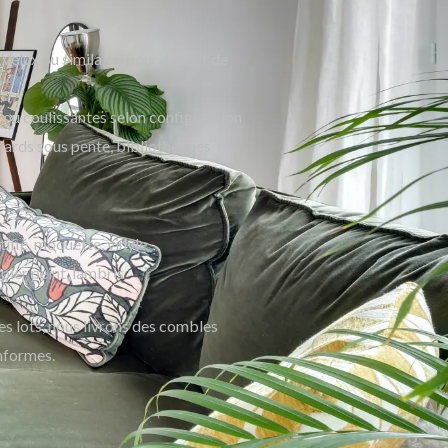
 Velux ou similaire, pour apport de
 ou coulissantes selon configuration
cards sous pente, bibliothèques
tifié, moquette, vinyle
apier peint, lambris
 lots, nous livrons des combles
nformes.