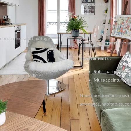
Menuiserie
:
Fenêtres de toit
:
lumière et aération
Portes
: battantes
raccordement sur chauffage
Rangements
: pla
Revêtements
:
Sols
: parquet, stra
eur ou arrivée dédiée
Murs
: peinture, p
Nous coordonnons tous ces
aménagés, habitables, co