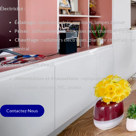
Électricité
:
Éclairage
: spots encastrés, appliques, lampes à poser
Prises
: suffisamment nombreuses pour chambre, bureau
Chauffage
: radiateurs électriques, plancher chauffant, 
central
Plomberie
(si salle d’eau) :
Alimentation et évacuations
: repiquage sur étage inféri
Sanitaires
: douche, WC, lavabo
Contactez-Nous